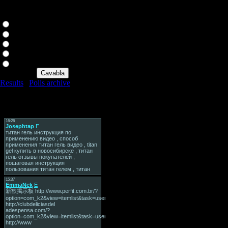
YEni qurulacag SAytimiz
Neye Aid OLsun?????
Hosta Aid
Portala Aid
Html kodlara aid
Foruma Aid
Ne Edirsinizeeee teze sayti
Results
|
Polls archive
Total of answers:
29
Tag Board