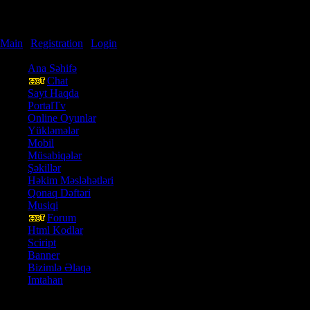
Thursday, 06.08.2026, 04:20
Welcome
Guest
wWw.PortalAz.tk
Main
|
Registration
|
Login
Site menu
Ana Səhifə
Chat
Sayt Haqda
Guests are prohibited from vi
PortalTv
Online Oyunlar
Yükləmələr
Mobil
Müsabiqələr
Şəkillər
Həkim Məsləhətləri
Qonaq Dəftəri
Musiqi
Forum
Html Kodlar
Sciript
Banner
Bizimlə Əlaqə
Imtahan
Our poll