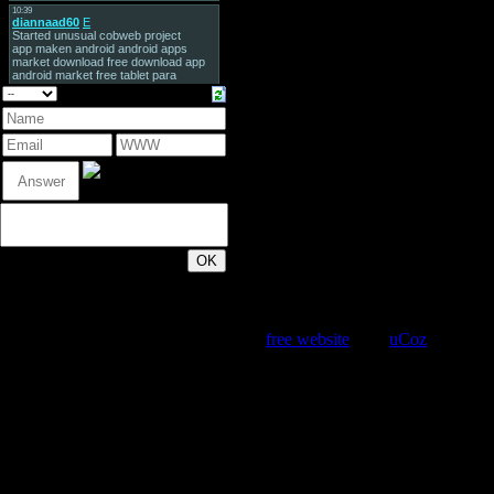
200
Copyright MyCorp © 2026 |
Create a
free website
with
uCoz