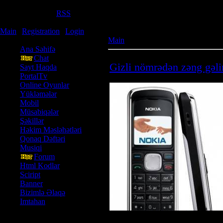
Saturday, 08.08.2026, 10:40
Welcome
Guest
|
RSS
wWw.PortalAz.tk
Main
|
Registration
|
Login
Site menu
Main
»
Arxiv
Ana Səhifə
Chat
Gizli nömrədən zəng gəli
Sayt Haqda
PortalTv
Online Oyunlar
Yükləmələr
Mobil
Müsabiqələr
Şəkillər
Həkim Məsləhətləri
Qonaq Dəftəri
Musiqi
Forum
Html Kodlar
Sciript
Banner
Bizimlə Əlaqə
Imtahan
News topics