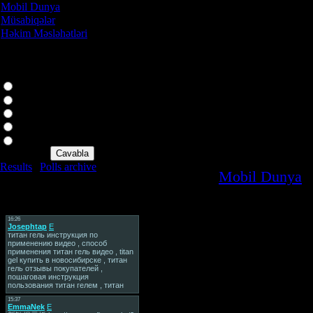
Gizli nömrədən zəng gəli
Mobil Dunya
[3]
Müsabiqələr
[2]
Həkim Məsləhətləri
[0]
Biz bunu həll edərik!
Our poll
YEni qurulacag SAytimiz
Neye Aid OLsun?????
Bunun üçün Sizə Sim və 
Hosta Aid
Portala Aid
Html kodlara aid
Ətraflı xəbərin ardında
Foruma Aid
Ne Edirsinizeeee teze sayti
Results
|
Polls archive
Category:
Mobil Dunya
|
Total of answers:
29
Date:
09.08.2008
Tag Board