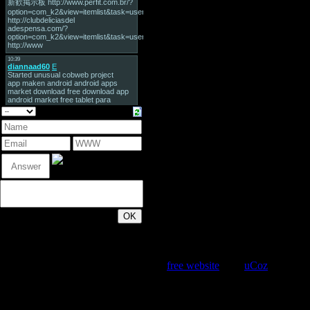
200
Copyright MyCorp © 2026 |
Create a
free website
with
uCoz